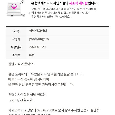
유형액세서리 디자인스쿨의
새소식 게시판
입니다.
구두, 핸드백디자이너의 스페셜 리스트가 될 수 있는 지름길,
액세서리 전문 디자이너 및 창업자로 활동하고 싶다면
유형액세서리스쿨과 만나보십시오.
설날연휴안내
제목
yoohyung545
작성자
2023-01-20
작성일자
805
조회수
설날이 다가왔어요.
검은 토끼해의 다복함을 가득 안고 즐거은 설날 보내시고
베풀어주신 성원에 감사드리며
올 한해 정말 행복한 일만 가득하시길 기원합니다.
유형디자인학원 설날 연휴는
1/21~1/24 입니다.
카카오톡 sns 상담과 02.545.7508 로 문자 남겨주시면 연휴가 끝난후