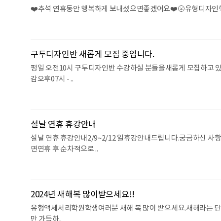
❤️추석 연휴동안 행복하게 보내셨으면좋겠어요❤️🌝유형디자인학원 
구두디자인반 새롭게 모집 중입니다.
평일 오전10시 구두디자인반 수강하실 분들을새롭게 모집하고 있어
감오후07시 - ..
설날 연휴 휴강안내
설날 연휴 휴강안내2/9~2/12 일휴강안내드립니다.궁금하신 사항들은
면연휴 후 순차적으로 ..
2024년 새해복 많이받으세요!!
유형액세서리학원학생여러분 새해 복 많이 받으세요.새해라는 단
만 가득하..