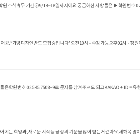
추석휴무 기간🌝9/14~18일까지에요.궁금하신 사항들은 ▶학원번호 02.54
요.*가방디자인반도 모집중입니다*오전10시 - 수강가능오후02시 - 정원마감
학원번호 02.545.7508~9로 문자를 남겨주셔도 되고KAKAO + ID = 유
어에는 희망과,새로운 시작등 긍정의 기운을 많이 받는거같아요.새해복 많이