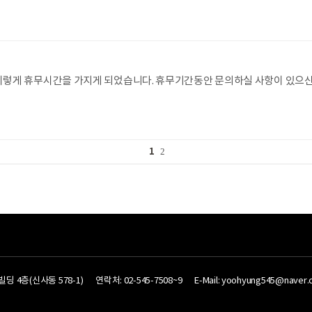
3이렇게 휴무시간을 가지게 되었습니다. 휴무기간동안 문의하실 사항이 있으신 분
1
2
딩 4층(신사동 578-1)
연락처: 02-545-7508~9
E-Mail: yoohyung545@naver