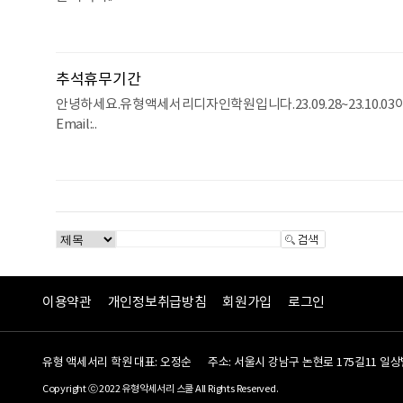
추석휴무기간
안녕하세요.유형액세서리디자인학원입니다.23.09.28~23.10.0
Email:..
이용약관
개인정보취급방침
회원가입
로그인
유형 액세서리 학원 대표: 오정순
주소: 서울시 강남구 논현로 175길11 일상빌
Copyright ⓒ 2022 유형악세서리 스쿨 All Rights Reserved.