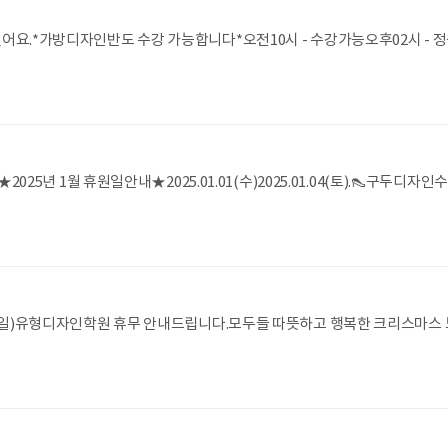
요.*가방디자인반도 수강 가능합니다*오전10시 - 수강가능오후02시 - 정원
2025년 1월 휴원일안내★2025.01.01(수)2025.01.04(토).👠
유형디자인학원 휴무 안내드립니다.모두들 따뜻하고 행복한 크리스마스 보내세요♥02.