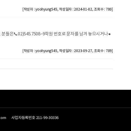
[
,
,
]
작성자 : yoohyung545
작성일자 : 2024-01-02
조회수 : 780
들은📞02)545.7508~9학원 번호로 문자를 남겨 놓으시거나●
[
,
,
]
작성자 : yoohyung545
작성일자 : 2023-09-27
조회수 : 789
.com
사업자등록번호 211-99-30336